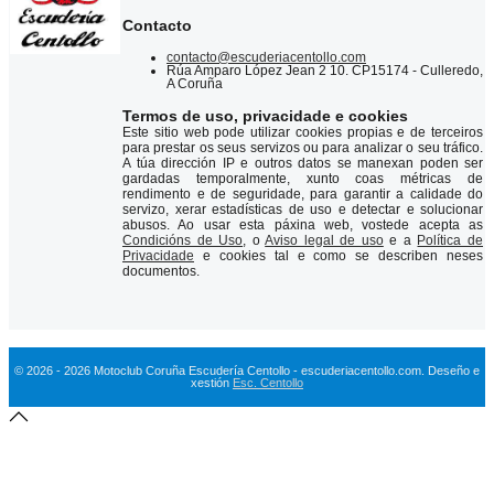
Contacto
contacto@escuderiacentollo.com
Rúa Amparo López Jean 2 10. CP15174 - Culleredo,
A Coruña
Termos de uso, privacidade e cookies
Este sitio web pode utilizar cookies propias e de terceiros
para prestar os seus servizos ou para analizar o seu tráfico.
A túa dirección IP e outros datos se manexan poden ser
gardadas temporalmente, xunto coas métricas de
rendimento e de seguridade, para garantir a calidade do
servizo, xerar estadísticas de uso e detectar e solucionar
abusos. Ao usar esta páxina web, vostede acepta as
Condicións de Uso
, o
Aviso legal de uso
e a
Política de
Privacidade
e cookies tal e como se describen neses
documentos.
© 2026 - 2026 Motoclub Coruña Escudería Centollo - escuderiacentollo.com. Deseño e
xestión
Esc. Centollo