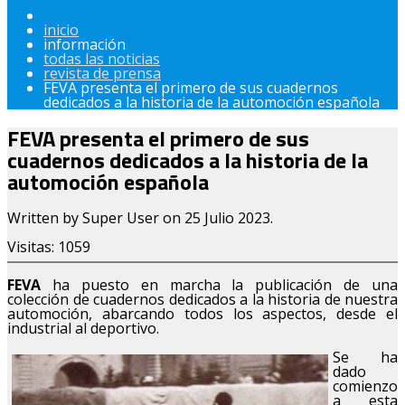
inicio
información
todas las noticias
revista de prensa
FEVA presenta el primero de sus cuadernos
dedicados a la historia de la automoción española
FEVA presenta el primero de sus
cuadernos dedicados a la historia de la
automoción española
Written by Super User on
25 Julio 2023
.
Visitas: 1059
FEVA
ha puesto en marcha la publicación de una
colección de cuadernos dedicados a la historia de nuestra
automoción, abarcando todos los aspectos, desde el
industrial al deportivo.
Se ha
dado
comienzo
a esta