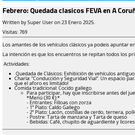
Febrero: Quedada clasicos FEVA en A Coru
Written by Super User on
23 Enero 2025
.
Visitas: 769
Los amantes de los vehículos clásicos ya podeis apuntar e
La intención es que los encuentros se repitan todos los pr
Actividades:
Quedada de Clásicos: Exhibición de vehículos antiguos
Charla: "Conducción y Seguridad Vial". Un espacio p
que el aforo es limitado!
Comida tradicional: Cocido gallego.
Para participar, hay que inscribirse antes del j
*Menú (30 €):*
- Entrantes: Filloas con zorza
- 1º Plato: Caldo Gallego
- 2º Plato: Lacón, costillas de cerdo, ternera, p
- Postre: Tarta de manzana y Tarta de queso
- Bebidas: Café, chupito de aguardiente y licore