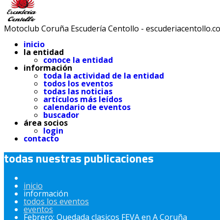
Motoclub Coruña Escudería Centollo - escuderiacentollo.c
inicio
la entidad
conoce la entidad
información
toda la actividad de la entidad
todos los eventos
todas las noticias
artículos más leídos
calendario de eventos
buscador
área socios
login
contacto
todas nuestras publicaciones
inicio
información
todos los eventos
eventos
Febrero: Quedada clasicos FEVA en A Coruña