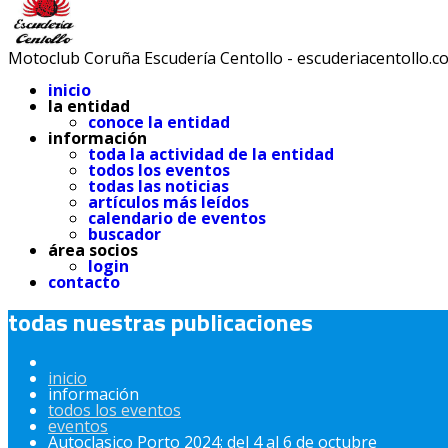
Motoclub Coruña Escudería Centollo - escuderiacentollo.c
inicio
la entidad
conoce la entidad
información
toda la actividad de la entidad
todos los eventos
todas las noticias
artículos más leídos
calendario de eventos
buscador
área socios
login
contacto
todas nuestras publicaciones
inicio
información
todos los eventos
eventos
Autoclasico Porto 2024: del 4 al 6 de octubre