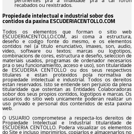
pertinentes pra a finalidade pra a cal foron
recabados ou rexistrados.
Propiedade intelectual e industrial sobor dos
contidos da paxina ESCUDERIACENTOLLO.COM
Todos os elementos que forman o sitio web
ESCUDERIACENTOLLO.COM, asi coma a estructura,
deseño e codigo fonte do mesmo, e os elementos
contidos nel (a titulo enunciativo, imaxes, son, audio,
video, software ou textos; marcas ou logotipos,
combinacions de cores, estructura e deseño, seleccion de
materiais usados, programas de ordenador necesarios
pra o seu funcionamiento, acceso e uso), son titularidade
de ESCUDERIA CENTOLLO ou dos seus respectivos
titulares e estan protexidos pola normativa de
propiedade intelectual e industrial. Todos os dereitos
estan reservados. Isto se entiende sen perjuicio da plena
titularidade que ostentan as Entidades Colaboradoras
sobor dos seus propios contidos, logotipos e marcas. Os
usuarios do sitio web unicamente poderan realizar un
uso privado e personal dos contenidos de esta paxina
web.
O USUARIO comprometese a respecta-los dereitos de
Propiedade Intelectual e Industrial titularidade de
ESCUDERIA CENTOLLO. Podera visualizar os elementos
do Site e incluso imprimirlos, copiarlos e almacenarlos no