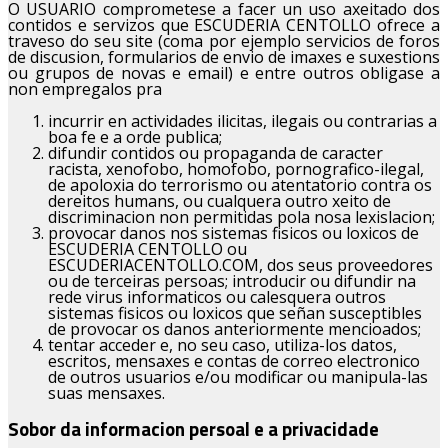
O USUARIO comprometese a facer un uso axeitado dos
contidos e servizos que ESCUDERIA CENTOLLO ofrece a
traveso do seu site (coma por ejemplo servicios de foros
de discusion, formularios de envio de imaxes e suxestions
ou grupos de novas e email) e entre outros obligase a
non empregalos pra
incurrir en actividades ilicitas, ilegais ou contrarias a
boa fe e a orde publica;
difundir contidos ou propaganda de caracter
racista, xenofobo, homofobo, pornografico-ilegal,
de apoloxia do terrorismo ou atentatorio contra os
dereitos humans, ou cualquera outro xeito de
discriminacion non permitidas pola nosa lexislacion;
provocar danos nos sistemas fisicos ou loxicos de
ESCUDERIA CENTOLLO ou
ESCUDERIACENTOLLO.COM, dos seus proveedores
ou de terceiras persoas; introducir ou difundir na
rede virus informaticos ou calesquera outros
sistemas fisicos ou loxicos que señan susceptibles
de provocar os danos anteriormente mencioados;
tentar acceder e, no seu caso, utiliza-los datos,
escritos, mensaxes e contas de correo electronico
de outros usuarios e/ou modificar ou manipula-las
suas mensaxes.
Sobor da informacion persoal e a privacidade