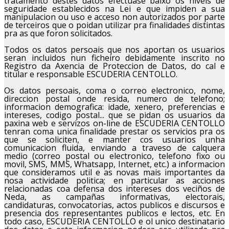
tratamento destes datos efectuase baixo os niveis de
seguridade establecidos na Lei e que impiden a sua
manipulacion ou uso e acceso non autorizados por parte
de terceiros que o poidan utilizar pra finalidades distintas
pra as que foron solicitados.
Todos os datos persoais que nos aportan os usuarios
seran incluidos nun ficheiro debidamente inscrito no
Registro da Axencia de Proteccion de Datos, do cal e
titular e responsable ESCUDERIA CENTOLLO.
Os datos persoais, coma o correo electronico, nome,
direccion postal onde resida, numero de telefono;
informacion demografica: idade, xenero, preferencias e
intereses, codigo postal... que se pidan os usuarios da
paxina web e servizos on-line de ESCUDERIA CENTOLLO
tenran coma unica finalidade prestar os servicios pra os
que se soliciten, e manter cos usuarios unha
comunicacion fluida, enviando a traveso de calquera
medio (correo postal ou electronico, telefono fixo ou
movil, SMS, MMS, Whatsapp, Internet, etc.) a informacion
que consideramos util e as novas mais importantes da
nosa actividade politica; en particular as acciones
relacionadas coa defensa dos intereses dos veciños de
Neda, as campañas informativas, electorais,
candidaturas, convocatorias, actos publicos e discursos e
presencia dos representantes publicos e lectos, etc. En
todo caso, ESCUDERIA CENTOLLO e ol unico destinatario