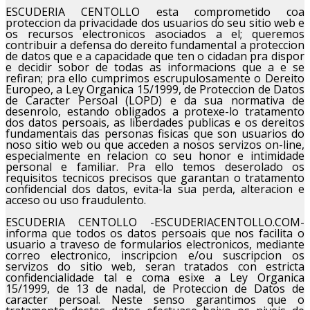
ESCUDERIA CENTOLLO esta comprometido coa
proteccion da privacidade dos usuarios do seu sitio web e
os recursos electronicos asociados a el; queremos
contribuir a defensa do dereito fundamental a proteccion
de datos que e a capacidade que ten o cidadan pra dispor
e decidir sobor de todas as informacions que a e se
refiran; pra ello cumprimos escrupulosamente o Dereito
Europeo, a Ley Organica 15/1999, de Proteccion de Datos
de Caracter Persoal (LOPD) e da sua normativa de
desenrolo, estando obligados a protexe-lo tratamento
dos datos persoais, as liberdades publicas e os dereitos
fundamentais das personas fisicas que son usuarios do
noso sitio web ou que acceden a nosos servizos on-line,
especialmente en relacion co seu honor e intimidade
personal e familiar. Pra ello temos deserolado os
requisitos tecnicos precisos que garantan o tratamento
confidencial dos datos, evita-la sua perda, alteracion e
acceso ou uso fraudulento.
ESCUDERIA CENTOLLO -ESCUDERIACENTOLLO.COM-
informa que todos os datos persoais que nos facilita o
usuario a traveso de formularios electronicos, mediante
correo electronico, inscripcion e/ou suscripcion os
servizos do sitio web, seran tratados con estricta
confidencialidade tal e coma esixe a Ley Organica
15/1999, de 13 de nadal, de Proteccion de Datos de
caracter persoal. Neste senso garantimos que o