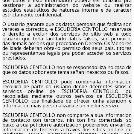
dos datos e esta informacion podera ser utilizada pra
xestionar a administracion do website ou realizar
estudios estatisticos de natureza interna e de caracter
estrictamente confidencial.
O usuario garante que os datos persoais que facilita son
veraces e correctos, e ESCUDERIA CENTOLLO reservase
o dereito a excluir dos servizos do sitio web a todo
usuario que teña facilitado datos falsos, sen perxuicio
das demais accions que procedan en Dereito. Os Menores
de idade deberan obte-lo permiso dos seus pais, titores
ou representantes legais pra poder acceder os servizos
prestados.
ESCUDERIA CENTOLLO non se responsabiliza no caso de
que os datos sobor este tema señan inexactos ou falsos.
ESCUDERIA CENTOLLO pode combina-la informacion
recollida de parte do usuario dende diferentes sitios e
servicios on-line de ESCUDERIA CENTOLLO, ou
recopiladas mediante outros servizos de ESCUDERIA
CENTOLLO; coa finalidade de ofrecer unha atencion e
informacion mais personalizada e un mellor servizo.
ESCUDERIA CENTOLLO non comparte a sua informacion
de contacto con terceros, nin con fins comerciais, so
baixo a sua peticion e autorizacion poderemos enviarlles
informacion de terceros a traves dos sitios on-line ou