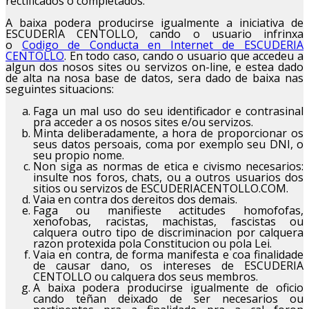
rectificados o completados.
A baixa podera producirse igualmente a iniciativa de
ESCUDERIA CENTOLLO, cando o usuario infrinxa
o
Codigo de Conducta en Internet de ESCUDERIA
CENTOLLO
. En todo caso, cando o usuario que accedeu a
algun dos nosos sites ou servizos on-line, e estea dado
de alta na nosa base de datos, sera dado de baixa nas
seguintes situacions:
Faga un mal uso do seu identificador e contrasinal
pra acceder a os nosos sites e/ou servizos.
Minta deliberadamente, a hora de proporcionar os
seus datos persoais, coma por exemplo seu DNI, o
seu propio nome.
Non siga as normas de etica e civismo necesarios:
insulte nos foros, chats, ou a outros usuarios dos
sitios ou servizos de ESCUDERIACENTOLLO.COM.
Vaia en contra dos dereitos dos demais.
Faga ou manifieste actitudes homofofas,
xenofobas, racistas, machistas, fascistas ou
calquera outro tipo de discriminacion por calquera
razon protexida pola Constitucion ou pola Lei.
Vaia en contra, de forma manifesta e coa finalidade
de causar dano, os intereses de ESCUDERIA
CENTOLLO ou calquera dos seus membros.
A baixa podera producirse igualmente de oficio
cando teñan deixado de ser necesarios ou