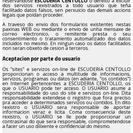
reservandose
ESCUDERIA CENTOLLO
o dereito a excluir
dos servizos rexistrados a todo usuario que teña
facilitado datos falsos, sen perxuicio das demais accions
legais que poidan proceder.
A traveso do envio dos formularios existentes nestas
paxinas WEB ou mediante o envio de unha mensaxe de
correo electronico, o remitente presta o seu
consentimiento o tratamiento automatizado dos datos
incluidos no mesmo. En ningun caso os datos facilitados
non seran obxeto de cesion a terceros.
Aceptacion por parte do usuario
Os "sites" e servizos on-line de ESCUDERIA CENTOLLO
proporcionan o acceso a multitude de informacions,
servizos, programas ou datos (en adiante, "os contidos")
en Internet pertencentes a ESCUDERIA CENTOLLO, os
que o USUARIO pode ter acceso. O USUARIO asume a
responsabilidade do uso do site e servizos on-line. Dita
responsabilidade extendese o registro que fora preciso
pra acceder a determinados servizos ou contidos. En dito
rexistro o USUARIO sera responsable de aportar
informacion veraz e licita. Coma consecuencia deste
rexistro, o USUARIO se lle pode proporcionar un
contrasinal do que sera responsable, comprometendose
a facer un uso dilixente e confidencial do mesmo.