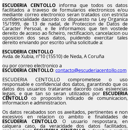
ESCUDERIA CENTOLLO
informa que todos os datos
facilitados a traveso de formularios electronicos e/ou
mediante correo electronico seran tratados con estricta
confidencialidade dacordo co dispuesto na Ley Organica
15/1999, de 13 de nadal, de Proteccion de Datos de
Caracter Persoal, e lle informamos que ten vostede
dereito de acceso ao ficheiro, rectificacion, cancelacion ou
oposicion dos seus datos, puidendo exercitar tales
dereito enviando por escrito unha solicitude a:
ESCUDERIA CENTOLLO
Avda. de Xubia, nº10 (15510) de Neda, A Coruña
ou por correo electronico a
ESCUDERIA CENTOLLO
:
contacto@escuderiacentollo.com
ESCUDERIA CENTOLLO comprometese o uso
responsable e confidencial dos datos, garantindo que os
datos dos usuarios trataranse dacordo coas esixencias
legais, e que tan so seran utilizados por
ESCUDERIA
CENTOLLO
co proposito indicado de comunicacion,
informacion e administracion.
Os datos recabados son os axeitados, pertinentes e non
excesivos en relacion co ambito e finalidades de
ESCUDERIA CENTOLLO
. O usuario respostara, en
calquera caso, da veracidade dos datos facilitados,