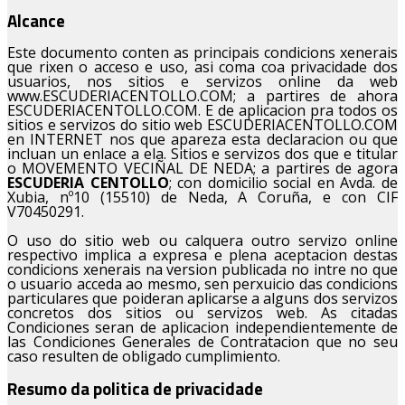
Alcance
Este documento conten as principais condicions xenerais
que rixen o acceso e uso, asi coma coa privacidade dos
usuarios, nos sitios e servizos online da web
www.ESCUDERIACENTOLLO.COM; a partires de ahora
ESCUDERIACENTOLLO.COM. E de aplicacion pra todos os
sitios e servizos do sitio web ESCUDERIACENTOLLO.COM
en INTERNET nos que apareza esta declaracion ou que
incluan un enlace a ela. Sitios e servizos dos que e titular
o MOVEMENTO VECIÑAL DE NEDA; a partires de agora
ESCUDERIA CENTOLLO
; con domicilio social en Avda. de
Xubia, nº10 (15510) de Neda, A Coruña, e con CIF
V70450291.
O uso do sitio web ou calquera outro servizo online
respectivo implica a expresa e plena aceptacion destas
condicions xenerais na version publicada no intre no que
o usuario acceda ao mesmo, sen perxuicio das condicions
particulares que poideran aplicarse a alguns dos servizos
concretos dos sitios ou servizos web. As citadas
Condiciones seran de aplicacion independientemente de
las Condiciones Generales de Contratacion que no seu
caso resulten de obligado cumplimiento.
Resumo da politica de privacidade