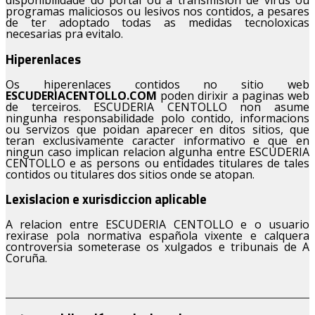
disponibilidade do portal ou a transmision de virus ou
programas maliciosos ou lesivos nos contidos, a pesares
de ter adoptado todas as medidas tecnoloxicas
necesarias pra evitalo.
Hiperenlaces
Os hiperenlaces contidos no sitio web
ESCUDERIACENTOLLO.COM
poden dirixir a paginas web
de terceiros. ESCUDERIA CENTOLLO non asume
ningunha responsabilidade polo contido, informacions
ou servizos que poidan aparecer en ditos sitios, que
teran exclusivamente caracter informativo e que en
ningun caso implican relacion algunha entre ESCUDERIA
CENTOLLO e as persons ou entidades titulares de tales
contidos ou titulares dos sitios onde se atopan.
Lexislacion e xurisdiccion aplicable
A relacion entre ESCUDERIA CENTOLLO e o usuario
rexirase pola normativa española vixente e calquera
controversia someterase os xulgados e tribunais de A
Coruña.