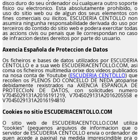
disco duro do seu ordenador ou cualquera outro soporte
fisico ou electronico. Esta absolutamente prohibido, o
uso do sitio web ou de algun dos seus elementos con
fines comerciais ou ilicitos. ESCUDERIA CENTOLLO non
asumira ningunha responsabilidade derivada do uso por
terceiros do contido do sitio web e podera exercitar todas
as accions civis ou penais que lle correspondan no caso
de infraccion destes dereitos por parte do usuario.
Axencia Española de Proteccion de Datos
Os ficheiros e bases de datos utilizados por ESCUDERIA
CENTOLLO e a sua web ESCUDERIACENTOLLO.COM, asi
coma os ficheiros multimedia orixe dos videos publicados
na nosa conta de Youtube (
ESCUDERIA CENTOLLO
) que
recollen os PLENOS DO CONCELLO DE NEDA atopanse
debidamente rexistrados na AXENCIA ESPAÑOLA DE
PROTECCIoN DE DATOS, con solicitudes numero
V7045029131A2016191219, V7045029131A2016205558 e
V7045029131A2016194810
Cookies no sitio ESCUDERIACENTOLLO.COM
O sitio web de ESCUDERIACENTOLLO.COM utiliza
"cookies" (pequenos arquivos de informacion que o
servidor de ESCUDERIA CENTOLLO envia o ordenador de
quen accede a paxina) na medida imprescindible pra o